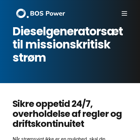
Dieselgeneratorsæt
til missionskritisk
strøm
Sikre oppetid 24/7,
overholdelse af regler og
driftskontinuitet
Når strømsvigt ikke er en mulighed, skal din